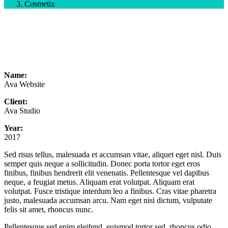
Cosmetix
Name:
Ava Website
Client:
Ava Studio
Year:
2017
Sed risus tellus, malesuada et accumsan vitae, aliquet eget nisl. Duis
semper quis neque a sollicitudin. Donec porta tortor eget eros
finibus, finibus hendrerit elit venenatis. Pellentesque vel dapibus
neque, a feugiat metus. Aliquam erat volutpat. Aliquam erat
volutpat. Fusce tristique interdum leo a finibus. Cras vitae pharetra
justo, malesuada accumsan arcu. Nam eget nisi dictum, vulputate
felis sit amet, rhoncus nunc.
Pellentesque sed enim eleifend, euismod tortor sed, rhoncus odio.